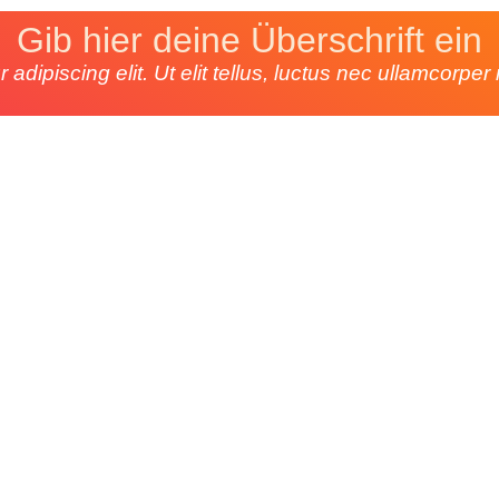
Gib hier deine Überschrift ein
dipiscing elit. Ut elit tellus, luctus nec ullamcorper 